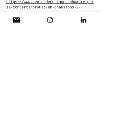
https://www.centredemusiquedechambre.par
is/concerts/proust-en-chaussons-2/
TOSCA
2016
Narodni Divadlo, Prague
Inspiré du film “La vie des autres” et
du livre “1986” de Georges Orwell, Tosca
est ici une charge contre les régimes
totalitaires.