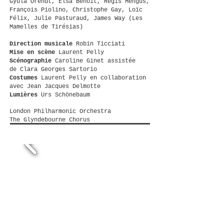
Gyula Orendt, Elsa Benoit, Régis Mengus,
François Piolino, Christophe Gay, Loïc
Félix, Julie Pasturaud, James Way (Les
Mamelles de Tirésias)
Direction musicale
Robin Ticciati
Mise en scène
Laurent Pelly
Scénographie
Caroline Ginet assistée
de
Clara Georges Sartorio
Costumes
Laurent Pelly en collaboration
avec Jean Jacques Delmotte
Lumières
Urs Schönebaum
London Philharmonic Orchestra
The Glyndebourne Chorus